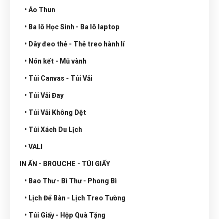
• Áo Thun
• Ba lô Học Sinh - Ba lô laptop
• Dây đeo thẻ - Thẻ treo hành lí
• Nón kết - Mũ vành
• Túi Canvas - Túi Vải
• Túi Vải Đay
• Túi Vải Không Dệt
• Túi Xách Du Lịch
• VALI
IN ẤN - BROUCHE - TÚI GIẤY
• Bao Thư - Bì Thư - Phong Bì
• Lịch Để Bàn - Lịch Treo Tường
• Túi Giấy - Hộp Quà Tặng