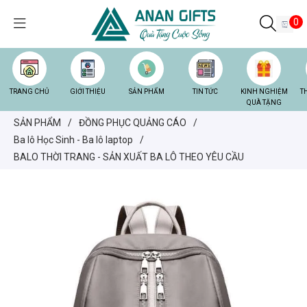
0
TRANG CHỦ
GIỚI THIỆU
SẢN PHẨM
TIN TỨC
KINH NGHIỆM
T
QUÀ TẶNG
SẢN PHẨM
/
ĐỒNG PHỤC QUẢNG CÁO
/
Ba lô Học Sinh - Ba lô laptop
/
BALO THỜI TRANG - SẢN XUẤT BA LÔ THEO YÊU CẦU