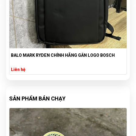
BA LÔ CAO CẤP THÊU LOGO THEO YÊU CẦU
Liên hệ
SẢN PHẨM BÁN CHẠY