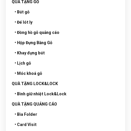
QUÀ TẶNG GỖ
• Bút gỗ
• Đế lót ly
• Đồng hồ gỗ quảng cáo
• Hộp Đựng Bằng Gỗ
• Khay đựng bút
• Lịch gỗ
• Móc khoá gỗ
QUÀ TẶNG LOCK&LOCK
• Bình giữ nhiệt Lock&Lock
QUÀ TẶNG QUẢNG CÁO
• Bìa Folder
• Card Visit