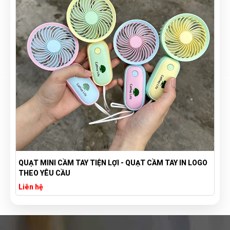
 LOGO
TÚI VẢI BỐ CANVAS IN LOGO THEO YÊU CẦU GIÁ RẺ -
XƯỞNG SẢN XUẤT TÚI VẢI CANVAS
Liên hệ