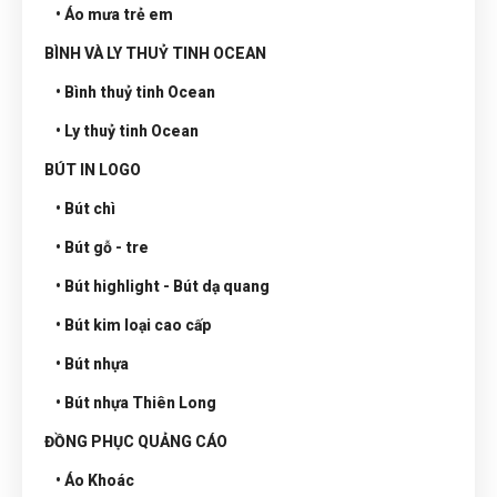
• Áo mưa trẻ em
BÌNH VÀ LY THUỶ TINH OCEAN
• Bình thuỷ tinh Ocean
• Ly thuỷ tinh Ocean
BÚT IN LOGO
• Bút chì
• Bút gỗ - tre
• Bút highlight - Bút dạ quang
• Bút kim loại cao cấp
• Bút nhựa
• Bút nhựa Thiên Long
ĐỒNG PHỤC QUẢNG CÁO
• Áo Khoác